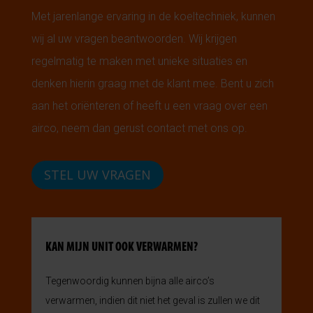
Met jarenlange ervaring in de koeltechniek, kunnen
wij al uw vragen beantwoorden. Wij krijgen
regelmatig te maken met unieke situaties en
denken hierin graag met de klant mee. Bent u zich
aan het oriënteren of heeft u een vraag over een
airco, neem dan gerust contact met ons op.
STEL UW VRAGEN
KAN MIJN UNIT OOK VERWARMEN?
Tegenwoordig kunnen bijna alle airco’s
verwarmen, indien dit niet het geval is zullen we dit