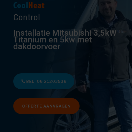
Cool
Heat
Control
Installatie Mitsubishi 3,5kW
Titanium en 5kw met
dakdoorvoer
BEL: 06 21203536
OFFERTE AANVRAGEN