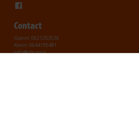
Contact
Gianni: 0621203536
Kevin: 0644195481
info@chc.cool
van Coehoornstraat 22c
5916PH VENLO
KVK: 81658184