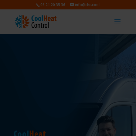
06 21 20 35 36
info@chc.cool
Cool
Heat