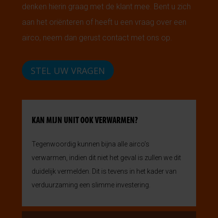
denken hierin graag met de klant mee. Bent u zich
aan het oriënteren of heeft u een vraag over een
airco, neem dan gerust contact met ons op.
STEL UW VRAGEN
KAN MIJN UNIT OOK VERWARMEN?
Tegenwoordig kunnen bijna alle airco’s
verwarmen, indien dit niet het geval is zullen we dit
duidelijk vermelden. Dit is tevens in het kader van
verduurzaming een slimme investering.