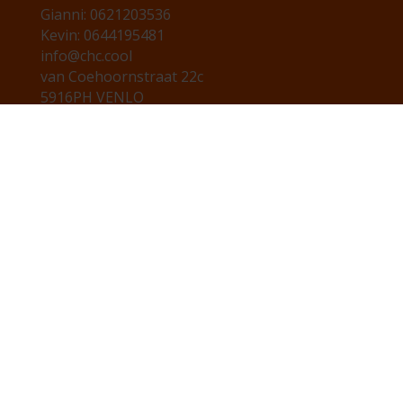
Gianni: 0621203536
Kevin: 0644195481
info@chc.cool
van Coehoornstraat 22c
5916PH VENLO
KVK: 81658184
*Ons werkgebied is 70km rond Venlo