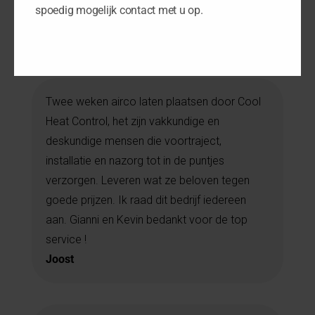
spoedig mogelijk contact met u op.
WAT ONZE KLANTEN VERTELLEN
Twee weken airco laten plaatsen door Cool
Heat Control, het zijn vakkundige en
deskundige mensen die voortraject,
installatie en nazorg tot in de puntjes
verzorgen. Leveren wat ze beloven tegen
goede prijzen. Ik raad dit bedrijf iedereen
aan. Gianni en Kevin bedankt voor de top
service !
Joost